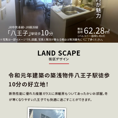
※写真は一部イメージです。図面、写真と現況が異なる場合は現況優先にてご了承ください。
LAND SCAPE
街区デザイン
令和元年建築の築浅物件
八王子駅徒歩
10分の好立地！
断熱性能に優れた複層ガラスに
床暖房もついてあったかいお部屋。
冬
が寒くなりやすい八王子でも
快適に過ごすことができます。