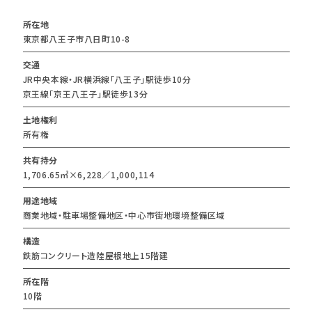
所在地
東京都八王子市八日町10-8
交通
JR中央本線・JR横浜線「八王子」駅徒歩10分
京王線「京王八王子」駅徒歩13分
土地権利
所有権
共有持分
1,706.65㎡×6,228／1,000,114
用途地域
商業地域・駐車場整備地区・中心市街地環境整備区域
構造
鉄筋コンクリート造陸屋根地上15階建
所在階
10階