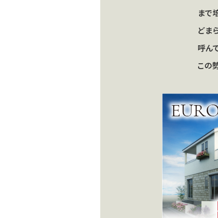
まで
どま
呼ん
この