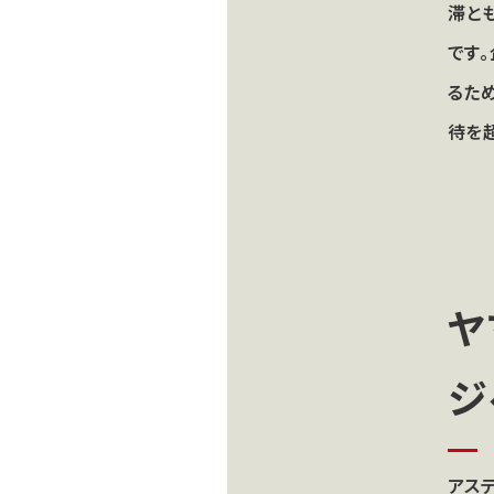
滞と
です
るた
待を
ヤ
ジ
アス