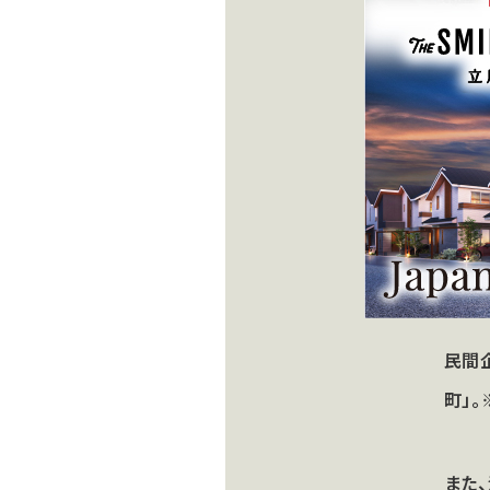
民間企
町」
また