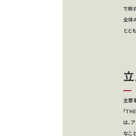
で株
全体
とと
立
主要
「TH
は、
なこ