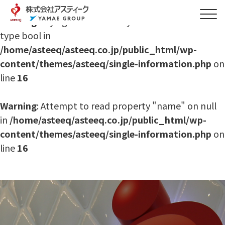
Warning
: Trying to access array offset on value of
type bool in
/home/asteeq/asteeq.co.jp/public_html/wp-
content/themes/asteeq/single-information.php
on
line
16
Warning
: Attempt to read property "name" on null
in
/home/asteeq/asteeq.co.jp/public_html/wp-
content/themes/asteeq/single-information.php
on
line
16