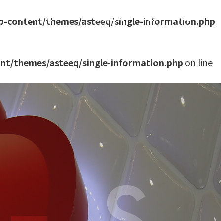
件
サステナビリティ
企業情報
お問い合わせ
p-content/themes/asteeq/single-information.php
nt/themes/asteeq/single-information.php
on line