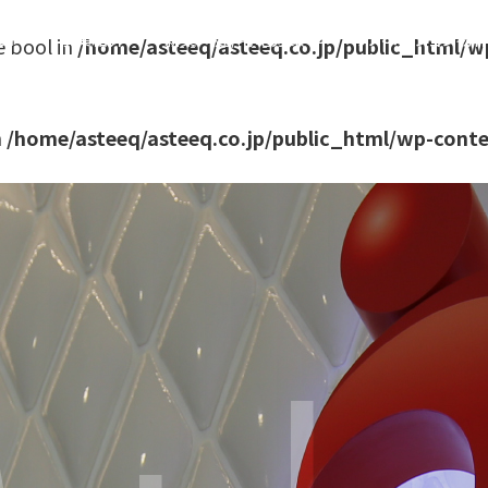
OP
事業紹介
新築戸建/宅地分譲
リノベーション物
e bool in
/home/asteeq/asteeq.co.jp/public_html/w
n
/home/asteeq/asteeq.co.jp/public_html/wp-conte