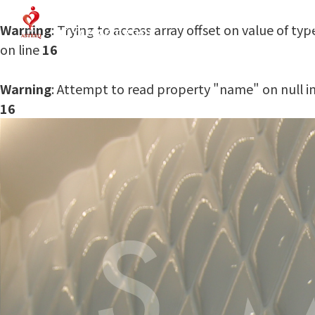
T
Warning
: Trying to access array offset on value of typ
on line
16
Warning
: Attempt to read property "name" on null i
16