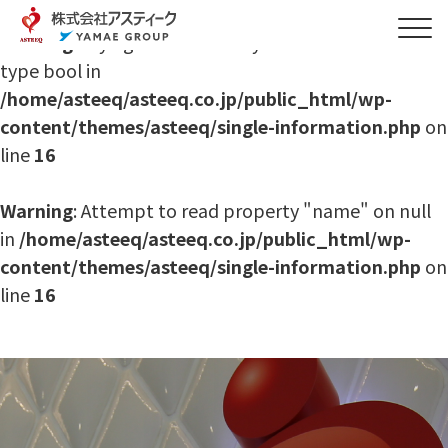
Warning
: Trying to access array offset on value of
type bool in
/home/asteeq/asteeq.co.jp/public_html/wp-
content/themes/asteeq/single-information.php
on
line
16
Warning
: Attempt to read property "name" on null
in
/home/asteeq/asteeq.co.jp/public_html/wp-
content/themes/asteeq/single-information.php
on
line
16