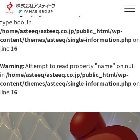
Warning
: Trying to access array offset on value of
type bool in
/home/asteeq/asteeq.co.jp/public_html/wp-
content/themes/asteeq/single-information.php
on
line
16
Warning
: Attempt to read property "name" on null
in
/home/asteeq/asteeq.co.jp/public_html/wp-
content/themes/asteeq/single-information.php
on
line
16