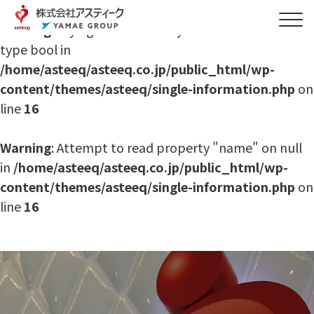
Warning
: Trying to access array offset on value of
type bool in
/home/asteeq/asteeq.co.jp/public_html/wp-
content/themes/asteeq/single-information.php
on
line
16
Warning
: Attempt to read property "name" on null
in
/home/asteeq/asteeq.co.jp/public_html/wp-
content/themes/asteeq/single-information.php
on
line
16