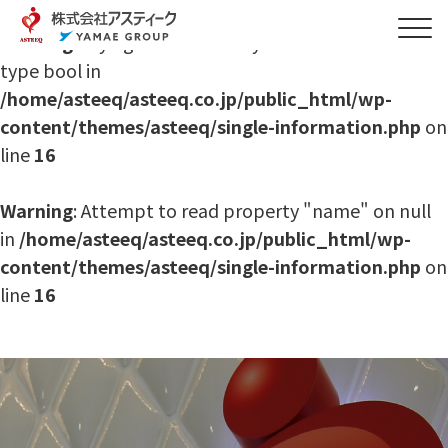
Warning
: Trying to access array offset on value of
type bool in
/home/asteeq/asteeq.co.jp/public_html/wp-
content/themes/asteeq/single-information.php
on
line
16
Warning
: Attempt to read property "name" on null
in
/home/asteeq/asteeq.co.jp/public_html/wp-
content/themes/asteeq/single-information.php
on
line
16