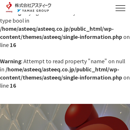
Warning
: Trying to access array offset on value of
type bool in
/home/asteeq/asteeq.co.jp/public_html/wp-
content/themes/asteeq/single-information.php
on
line
16
Warning
: Attempt to read property "name" on null
in
/home/asteeq/asteeq.co.jp/public_html/wp-
content/themes/asteeq/single-information.php
on
line
16