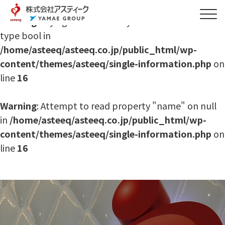
Warning
: Trying to access array offset on value of
type bool in
/home/asteeq/asteeq.co.jp/public_html/wp-
content/themes/asteeq/single-information.php
on
line
16
Warning
: Attempt to read property "name" on null
in
/home/asteeq/asteeq.co.jp/public_html/wp-
content/themes/asteeq/single-information.php
on
line
16