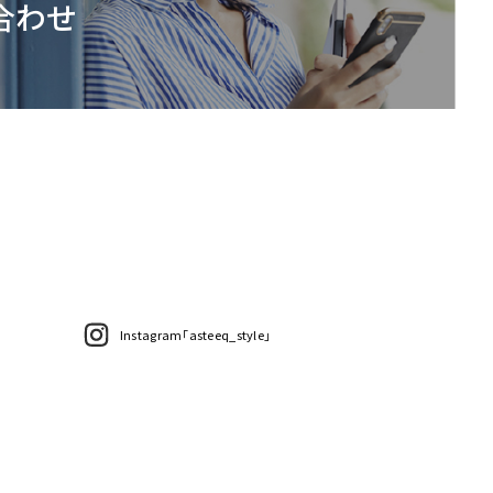
合わせ
Instagram「asteeq_style」