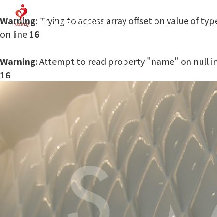
T
Warning
: Trying to access array offset on value of typ
on line
16
Warning
: Attempt to read property "name" on null i
16