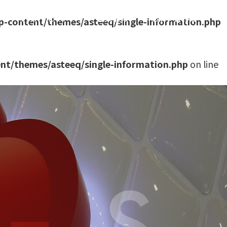
件
サステナビリティ
企業情報
お問い合わせ
p-content/themes/asteeq/single-information.php
nt/themes/asteeq/single-information.php
on line