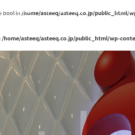
OP
事業紹介
新築戸建/宅地分譲
リノベーション物
e bool in
/home/asteeq/asteeq.co.jp/public_html/w
n
/home/asteeq/asteeq.co.jp/public_html/wp-conte