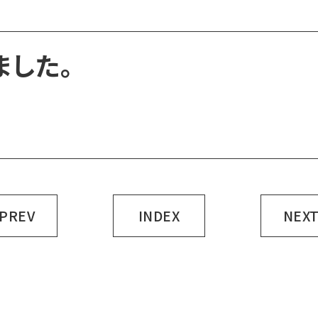
ました。
 PREV
INDEX
NEXT